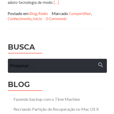
Leia
adoro tecnologia de modo
[…]
mais
sobreO
Postado em
Blog
,
Redes
Marcado
Compartilhar
,
primeiro
Conhecimento
,
Inicio
0 Comments
post
agente
nunca
esquece…
BUSCA
Pesquisar
por:
BLOG
Fazendo backup com o Time Machine
Recriando Partição de Recuperação no Mac OS X